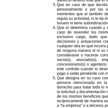
darles el destino final que el
Que en caso de que decida r
personalmente o por las 
momentos que el también de
regula su actividad, ni le da 
horario ni tiene subordinació
Que el determina cuando y 
caso de revender los mismo
exclusivo cargo, dado que
decisiones y actuaciones come
cualquier otra en que incurra 
de ninguna manera el ni su r
considerarse o hacerse consid
socio(s), asociado(s), emp
concesionario(s) o agente(s
este contrato cuando lo des
pago o saldo pendiente con mo
Que designa en su caso c
persona mencionada en la 
domicilio para tratar todo lo
la solicitud y documentación 
de los mismos beneficios que 
recíprocamente de manera sol
a “la empresa” o a terceros po