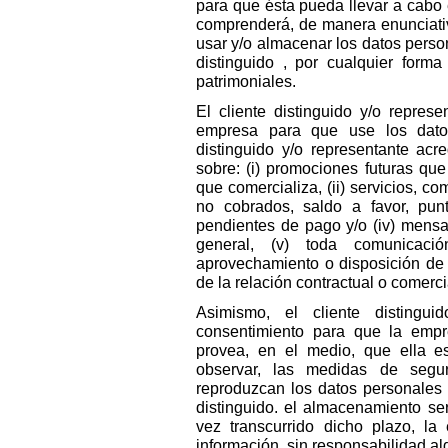
para que ésta pueda llevar a cabo e
comprenderá, de manera enunciativa
usar y/o almacenar los datos perso
distinguido , por cualquier forma
patrimoniales.
El cliente distinguido y/o represe
empresa para que use los datos
distinguido y/o representante acr
sobre: (i) promociones futuras qu
que comercializa, (ii) servicios, 
no cobrados, saldo a favor, punt
pendientes de pago y/o (iv) mensaj
general, (v) toda comunicaci
aprovechamiento o disposición de
de la relación contractual o comercia
Asimismo, el cliente distingui
consentimiento para que la emp
provea, en el medio, que ella e
observar, las medidas de segur
reproduzcan los datos personales y
distinguido. el almacenamiento se
vez transcurrido dicho plazo, la
información, sin responsabilidad al